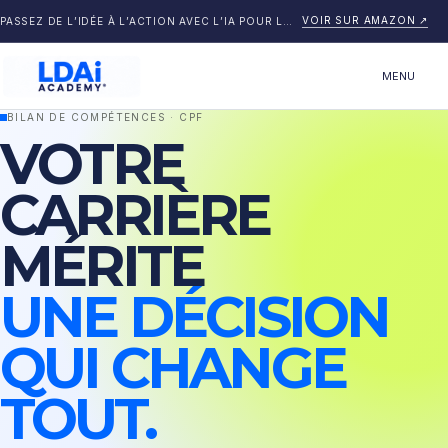
VOIR SUR AMAZON
↗
PASSEZ DE L’IDÉE À L’ACTION AVEC L’IA POUR LES ENTREPRENEURS.
MENU
BILAN DE COMPÉTENCES · CPF
VOTRE
CARRIÈRE
MÉRITE
UNE DÉCISION
QUI CHANGE
TOUT.