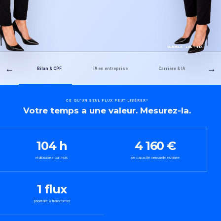
DJAMILA · LAETITIA
←
→
Bilan & CPF
IA en entreprise
Carrière & IA
CE QU’UN SEUL FLUX PEUT LIBÉRER*
Votre temps a une valeur. Mesurez-la.
104 h
4 160 €
réallouables par mois
de capacité mensuelle estimée
1 flux
prioritaire à transformer