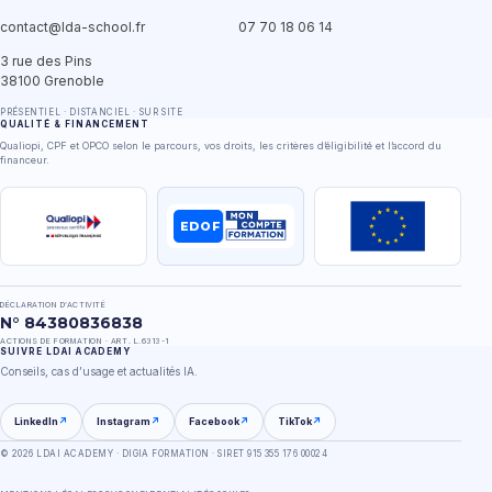
contact@lda-school.fr
07 70 18 06 14
3 rue des Pins
38100 Grenoble
PRÉSENTIEL · DISTANCIEL · SUR SITE
QUALITÉ & FINANCEMENT
Qualiopi, CPF et OPCO selon le parcours, vos droits, les critères d’éligibilité et l’accord du
financeur.
EDOF
DÉCLARATION D’ACTIVITÉ
N° 84380836838
ACTIONS DE FORMATION · ART. L.6313-1
SUIVRE LDAI ACADEMY
Conseils, cas d’usage et actualités IA.
LinkedIn
↗
Instagram
↗
Facebook
↗
TikTok
↗
©
2026
LDAI ACADEMY · DIGIA FORMATION · SIRET 915 355 176 00024