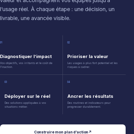
valeur et accompagnent vos équipes jusqu’à
l’usage réel. À chaque étape : une décision, un
livrable, une avancée visible.
01
02
Diagnostiquer l’impact
Prioriser la valeur
Vos objectifs, vos irritants et le coût de
Les usages à plus fort potentiel et les
l’inaction.
risques à cadrer.
03
04
Déployer sur le réel
Ancrer les résultats
Des solutions appliquées à vos
Des routines et indicateurs pour
situations métier.
progresser durablement.
Construire mon plan d’action
↗