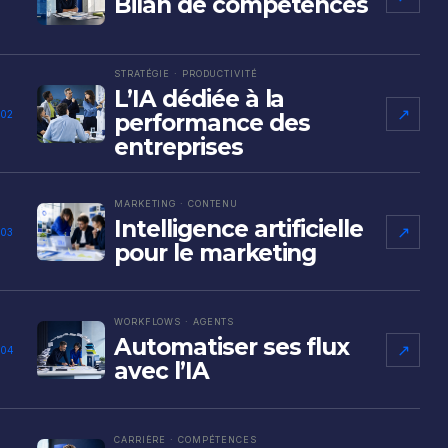
Bilan de compétences
STRATÉGIE · PRODUCTIVITÉ
L’IA dédiée à la
↗
02
performance des
entreprises
MARKETING · CONTENU
Intelligence artificielle
↗
03
pour le marketing
WORKFLOWS · AGENTS
Automatiser ses flux
↗
04
avec l’IA
CARRIÈRE · COMPÉTENCES