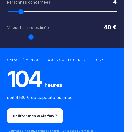
4
Personnes concernées
40
€
Valeur horaire estimée
CAPACITÉ MENSUELLE QUE VOUS POURRIEZ LIBÉRER*
104
heures
soit
4 160
€ de capacité estimée
Chiffrer mes vrais flux
↗
*Estimation indicative avant diagnostic, sur la base du temps saisi.