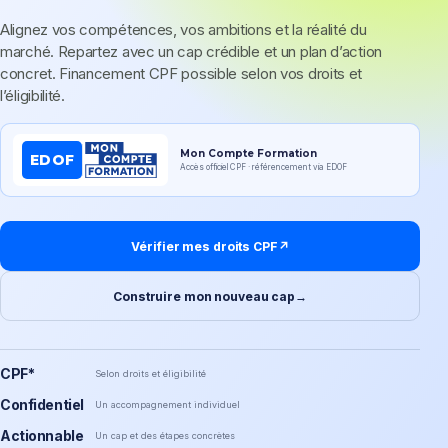
Alignez vos compétences, vos ambitions et la réalité du
marché. Repartez avec un cap crédible et un plan d’action
concret. Financement CPF possible selon vos droits et
l’éligibilité.
Mon Compte Formation
EDOF
Accès officiel CPF · référencement via EDOF
Vérifier mes droits CPF
↗
Construire mon nouveau cap
→
CPF*
Selon droits et éligibilité
Confidentiel
Un accompagnement individuel
Actionnable
Un cap et des étapes concrètes