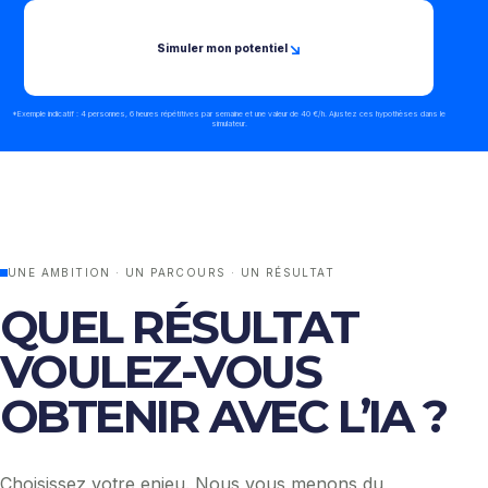
↘
Simuler mon potentiel
*Exemple indicatif : 4 personnes, 6 heures répétitives par semaine et une valeur de 40 €/h. Ajustez ces hypothèses dans le
simulateur.
UNE AMBITION · UN PARCOURS · UN RÉSULTAT
QUEL RÉSULTAT
VOULEZ-VOUS
OBTENIR AVEC L’IA ?
Choisissez votre enjeu. Nous vous menons du